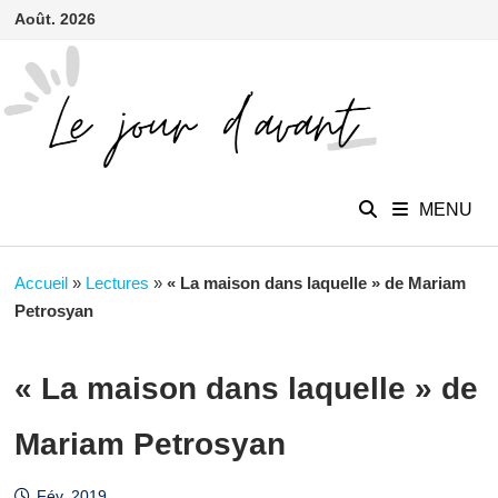
contenu
Passer
Août. 2026
principal
au
contenu
MENU
Accueil
»
Lectures
»
« La maison dans laquelle » de Mariam
Petrosyan
« La maison dans laquelle » de
Mariam Petrosyan
Fév. 2019