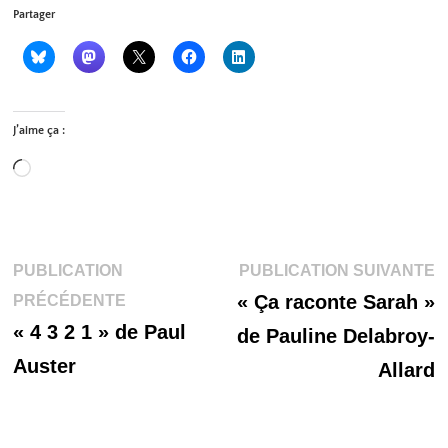
Partager
J’aime ça :
Chargement…
Navigation
P
PUBLICATION
PUBLICATION SUIVANTE
Publication
s
« Ça raconte Sarah »
PRÉCÉDENTE
de
précédente :
« 4 3 2 1 » de Paul
de Pauline Delabroy-
l’article
Auster
Allard