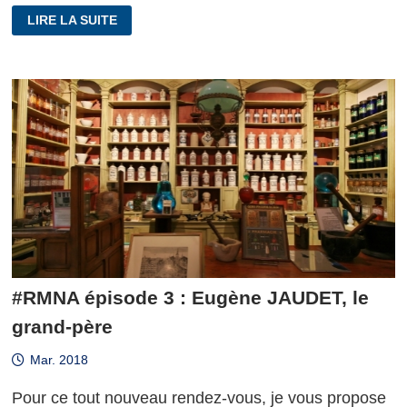
#RMNA
LIRE LA SUITE
ÉPISODE
4
:
MARILIS
#RMNA épisode 3 : Eugène JAUDET, le
grand-père
Mar. 2018
Pour ce tout nouveau rendez-vous, je vous propose