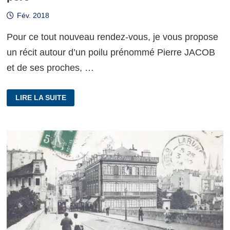
Fév. 2018
Pour ce tout nouveau rendez-vous, je vous propose
un récit autour d’un poilu prénommé Pierre JACOB
et de ses proches, …
#RMNA
LIRE LA SUITE
ÉPISODE
2
:
MAXIME
JACOB,
LE
PÈRE