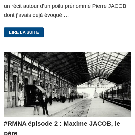
un récit autour d’un poilu prénommé Pierre JACOB
dont j’avais déjà évoqué …
#RMNA
LIRE LA SUITE
ÉPISODE
3
:
EUGÈNE
JAUDET,
LE
GRAND-
PÈRE
#RMNA épisode 2 : Maxime JACOB, le
père