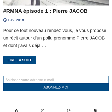
#RMNA épisode 1 : Pierre JACOB
Fév. 2018
Pour ce tout nouveau rendez-vous, je vous propose
un récit autour d’un poilu prénommé Pierre JACOB
et dont j’avais déjà …
#RMNA
LIRE LA SUITE
ÉPISODE
1
:
PIERRE
JACOB
Saisissez votre adresse e-mail…
ABONNEZ-MOI