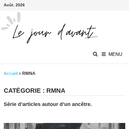
contenu
Passer
Août. 2026
principal
au
contenu
MENU
Accueil
»
RMNA
CATÉGORIE :
RMNA
Série d’articles autour d’un ancêtre.