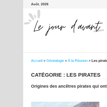
contenu
Passer
Août. 2026
principal
au
contenu
Accueil
»
Généalogie
»
À la Réunion
»
Les pirat
CATÉGORIE :
LES PIRATES
Origines des ancêtres pirates qui ont