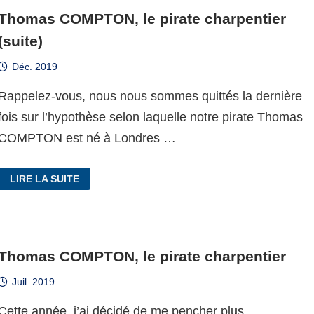
Thomas COMPTON, le pirate charpentier
(suite)
Déc. 2019
Rappelez-vous, nous nous sommes quittés la dernière
fois sur l’hypothèse selon laquelle notre pirate Thomas
COMPTON est né à Londres …
THOMAS
LIRE LA SUITE
COMPTON,
LE
PIRATE
CHARPENTIER
(SUITE)
Thomas COMPTON, le pirate charpentier
Juil. 2019
Cette année, j’ai décidé de me pencher plus