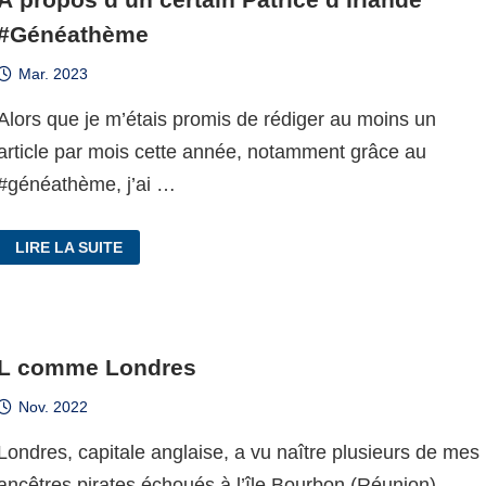
#Généathème
Mar. 2023
Alors que je m’étais promis de rédiger au moins un
article par mois cette année, notamment grâce au
#généathème, j’ai …
À
LIRE LA SUITE
PROPOS
D’UN
CERTAIN
PATRICE
D’IRLANDE
#GÉNÉATHÈME
L comme Londres
Nov. 2022
Londres, capitale anglaise, a vu naître plusieurs de mes
ancêtres pirates échoués à l’île Bourbon (Réunion).