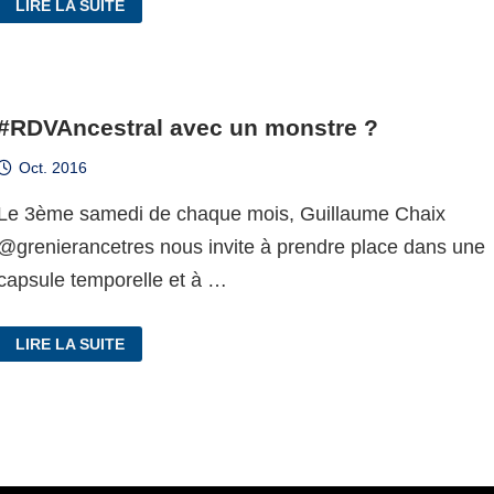
LIRE LA SUITE
#GÉNÉATHÈME
:
LA
DERNIÈRE
MINUTE
#RDVAncestral avec un monstre ?
Oct. 2016
Le 3ème samedi de chaque mois, Guillaume Chaix
@grenierancetres nous invite à prendre place dans une
capsule temporelle et à …
#RDVANCESTRAL
LIRE LA SUITE
AVEC
UN
MONSTRE
?