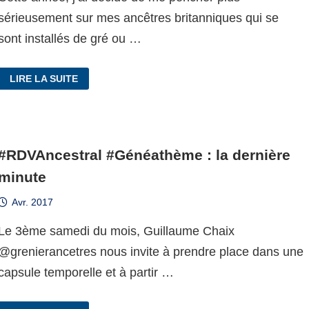
sérieusement sur mes ancêtres britanniques qui se
sont installés de gré ou …
THOMAS
LIRE LA SUITE
COMPTON,
LE
PIRATE
CHARPENTIER
#RDVAncestral #Généathème : la dernière
minute
Avr. 2017
Le 3ème samedi du mois, Guillaume Chaix
@grenierancetres nous invite à prendre place dans une
capsule temporelle et à partir …
#RDVANCESTRAL