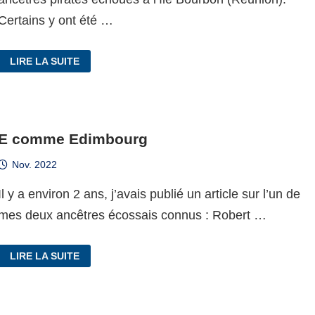
Certains y ont été …
L
LIRE LA SUITE
COMME
LONDRES
E comme Edimbourg
Nov. 2022
Il y a environ 2 ans, j’avais publié un article sur l’un de
mes deux ancêtres écossais connus : Robert …
E
LIRE LA SUITE
COMME
EDIMBOURG