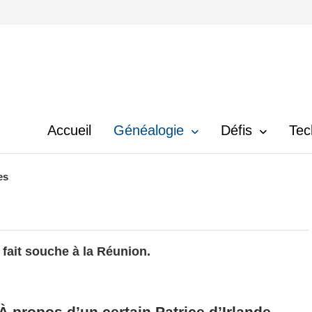
Accueil
Généalogie
Défis
Tec
es
 fait souche à la Réunion.
À propos d’un certain Patrice d’Irlande