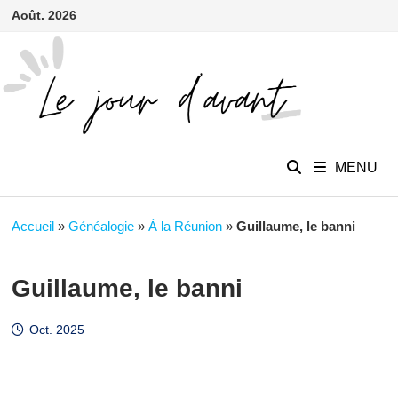
contenu
Passer
Août. 2026
principal
au
contenu
MENU
Accueil
»
Généalogie
»
À la Réunion
»
Guillaume, le banni
Guillaume, le banni
Oct. 2025