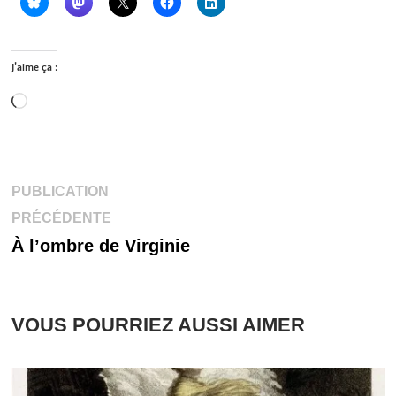
J’aime ça :
Chargement…
Navigation
PUBLICATION
Publication
PRÉCÉDENTE
de
précédente :
À l’ombre de Virginie
l’article
VOUS POURRIEZ AUSSI AIMER