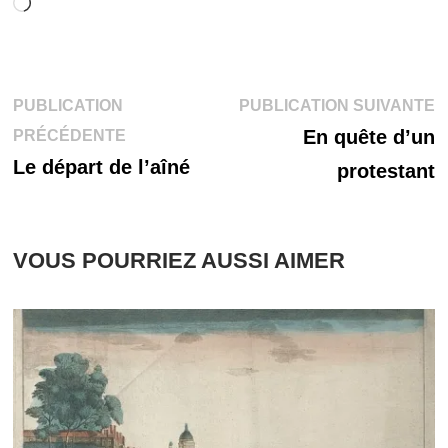
Chargement…
Navigation
P
PUBLICATION
PUBLICATION SUIVANTE
Publication
s
En quête d’un
PRÉCÉDENTE
de
précédente :
Le départ de l’aîné
protestant
l’article
VOUS POURRIEZ AUSSI AIMER