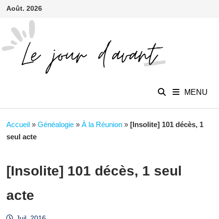
contenu
Passer
Août. 2026
principal
au
contenu
MENU
Accueil
»
Généalogie
»
À la Réunion
»
[Insolite] 101 décès, 1
seul acte
[Insolite] 101 décès, 1 seul
acte
Juil. 2016