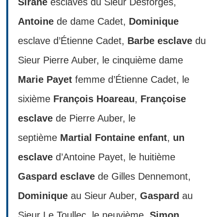
Sirane
esclaves du Sieur Desforges,
Antoine
de dame Cadet,
Dominique
esclave d’Étienne Cadet,
Barbe esclave
du
Sieur Pierre Auber, le cinquième dame
Marie Payet
femme d’Étienne Cadet, le
sixième
François Hoareau
,
Françoise
esclave
de Pierre Auber, le
septième
Martial Fontaine enfant
,
un
esclave
d’Antoine Payet, le huitième
Gaspard esclave
de Gilles Dennemont,
Dominique
au Sieur Auber,
Gaspard
au
Sieur Le Toullec, le neuvième,
Simon