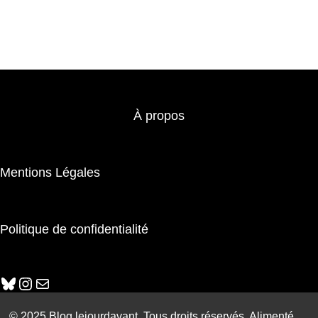
À propos
Mentions Légales
Politique de confidentialité
Bluesky
Instagram
E-mail
© 2025 Blog lejourdavant. Tous droits réservés. Alimenté