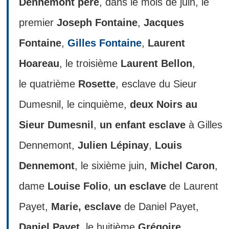
Dennemont père
, dans le mois de juin, le
premier
Joseph Fontaine
,
Jacques
Fontaine
,
Gilles Fontaine
,
Laurent
Hoareau
, le troisième
Laurent Bellon
,
le quatrième
Rosette
, esclave du Sieur
Dumesnil, le cinquième,
deux Noirs au
Sieur Dumesnil
,
un enfant esclave
à Gilles
Dennemont,
Julien Lépinay
,
Louis
Dennemont
, le sixième juin,
Michel Caron
,
dame
Louise Folio
,
un esclave
de Laurent
Payet,
Marie, esclave
de Daniel Payet,
Daniel Payet
, le huitième
Grégoire
,