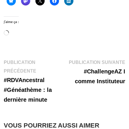
J’aime ça :
Chargement…
Navigation
P
PUBLICATION
PUBLICATION SUIVANTE
Publication
s
#ChallengeAZ I
PRÉCÉDENTE
de
précédente :
#RDVAncestral
comme Instituteur
l’article
#Généathème : la
dernière minute
VOUS POURRIEZ AUSSI AIMER