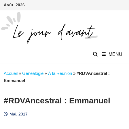
contenu
Passer
Août. 2026
principal
au
contenu
MENU
Accueil
»
Généalogie
»
À la Réunion
»
#RDVAncestral :
Emmanuel
#RDVAncestral : Emmanuel
Mai. 2017