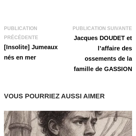
Navigation
P
PUBLICATION
PUBLICATION SUIVANTE
Publication
s
Jacques DOUDET et
PRÉCÉDENTE
de
précédente :
[Insolite] Jumeaux
l’affaire des
l’article
nés en mer
ossements de la
famille de GASSION
VOUS POURRIEZ AUSSI AIMER