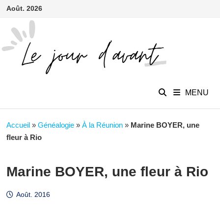
contenu
Passer
Août. 2026
principal
au
contenu
MENU
Accueil
»
Généalogie
»
À la Réunion
»
Marine BOYER, une
fleur à Rio
Marine BOYER, une fleur à Rio
Août. 2016