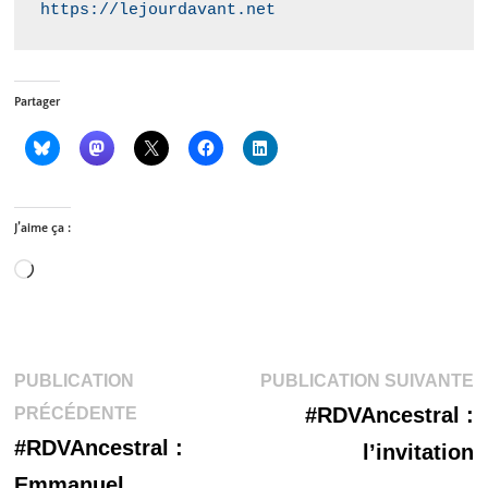
https://lejourdavant.net
Partager
J’aime ça :
Chargement…
Navigation
P
PUBLICATION
PUBLICATION SUIVANTE
Publication
s
#RDVAncestral :
PRÉCÉDENTE
de
précédente :
#RDVAncestral :
l’invitation
l’article
Emmanuel