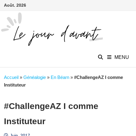
contenu
Passer
Août. 2026
principal
au
contenu
MENU
Accueil
»
Généalogie
»
En Béarn
»
#ChallengeAZ I comme
Instituteur
#ChallengeAZ I comme
Instituteur
Juin. 2017