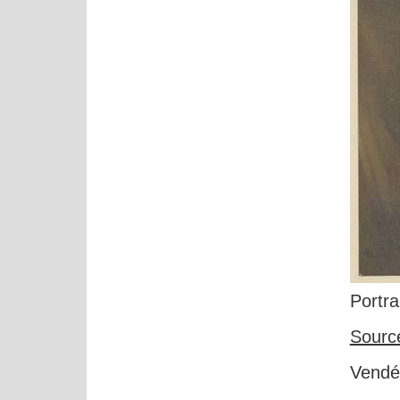
Portra
Sourc
Vendée