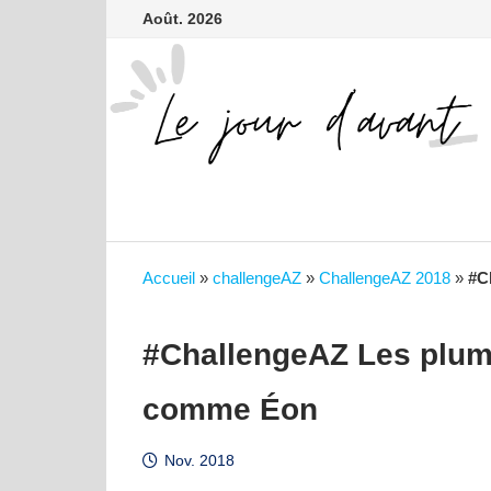
contenu
Passer
Août. 2026
principal
au
contenu
Accueil
»
challengeAZ
»
ChallengeAZ 2018
»
#C
#ChallengeAZ Les plume
comme Éon
Nov. 2018