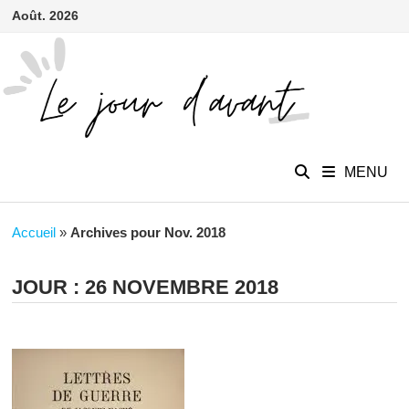
contenu
Passer
Août. 2026
principal
au
contenu
MENU
Accueil
»
Archives pour Nov. 2018
JOUR :
26 NOVEMBRE 2018