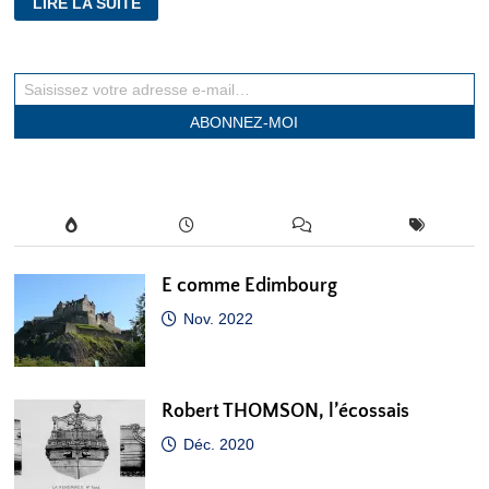
LIRE LA SUITE
LES
PLUMES
DE
LA
GRANDE
Saisissez votre adresse e-mail…
GUERRE
:
V
ABONNEZ-MOI
COMME
VACHÉ
E comme Edimbourg
Nov. 2022
Robert THOMSON, l’écossais
Déc. 2020