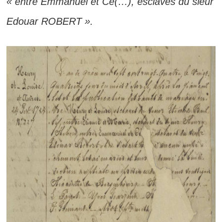
« entre Emmanuel et Cé(…), esclaves du sieur
Edouar ROBERT ».