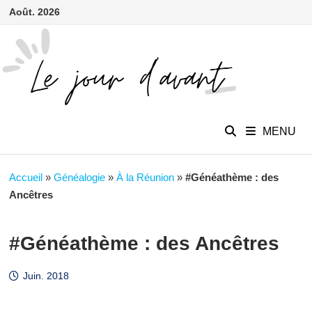
contenu
Passer
Août. 2026
principal
au
contenu
MENU
Accueil
»
Généalogie
»
À la Réunion
»
#Généathème : des
Ancêtres
#Généathème : des Ancêtres
Juin. 2018