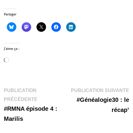
Partager
J’aime ça :
Chargement…
Navigation
P
PUBLICATION
PUBLICATION SUIVANTE
Publication
s
#Généalogie30 : le
PRÉCÉDENTE
de
précédente :
#RMNA épisode 4 :
récap’
l’article
Marilis