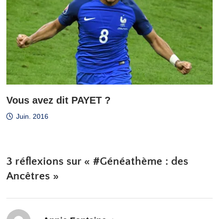
Vous avez dit PAYET ?
Juin. 2016
3 réflexions sur «
#Généathème : des
Ancêtres
»
dit :