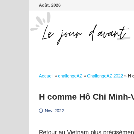
contenu
Passer
Août. 2026
principal
au
contenu
Accueil
»
challengeAZ
»
ChallengeAZ 2022
»
H 
H comme Hô Chi Minh-V
Nov. 2022
Retour au Vietnam plus précisémen