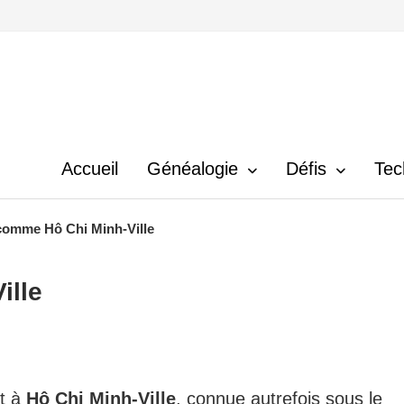
Accueil
Généalogie
Défis
Tec
comme Hô Chi Minh-Ville
ille
t à
Hô Chi Minh-Ville
, connue autrefois sous le