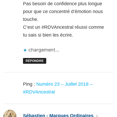
Pas besoin de confidence plus longue
pour que ce concentré d’émotion nous
touche.
C’est un #RDVAncestral réussi comme
tu sais si bien les écrire.
chargement…
RÉPONDRE
Ping :
Numéro 23 – Juillet 2018 –
#RDVAncestral
dit :
Sébastien - Marques Ordinaires
à