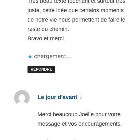
Très beau texte touchant et surtout très
juste, cette idée que certains moments
de notre vie nous permettent de faire le
reste du chemin.
Bravo et merci
chargement…
RÉPONDRE
dit :
Le jour d'avant
à
Merci beaucoup Joëlle pour votre
message et vos encouragements.