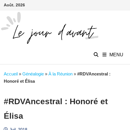
contenu
Passer
Août. 2026
principal
au
contenu
MENU
Accueil
»
Généalogie
»
À la Réunion
»
#RDVAncestral :
Honoré et Élisa
#RDVAncestral : Honoré et
Élisa
Juil. 2018