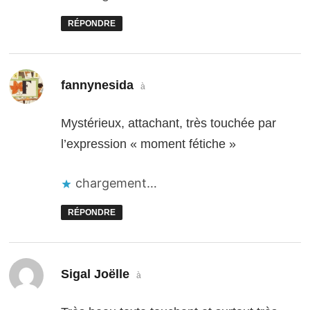
RÉPONDRE
dit :
fannynesida
à
Mystérieux, attachant, très touchée par
l’expression « moment fétiche »
chargement…
RÉPONDRE
dit :
Sigal Joëlle
à