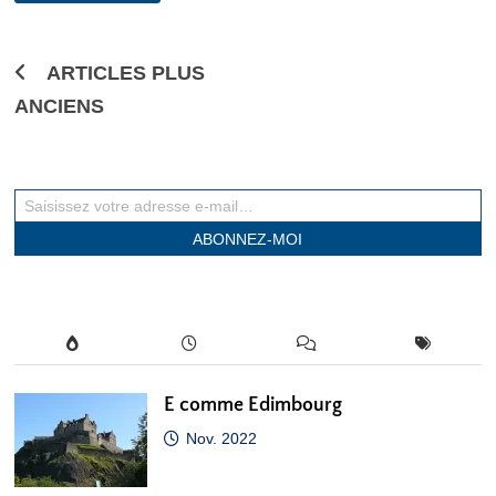
SZÉKESFEHÉRVÁR
Navigation
ARTICLES PLUS
ANCIENS
des
articles
Saisissez votre adresse e-mail…
ABONNEZ-MOI
E comme Edimbourg
Nov. 2022