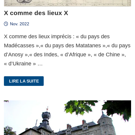
X comme des lieux X
Nov. 2022
X comme des lieux imprécis : « du pays des
Madécasses »,« du pays des Matatanes »,« du pays
d’Anosy »,« des Indes, « d’Afrique », « de Chine »,
« d’Ukraine » …
X
LIRE LA SUITE
COMME
DES
LIEUX
X