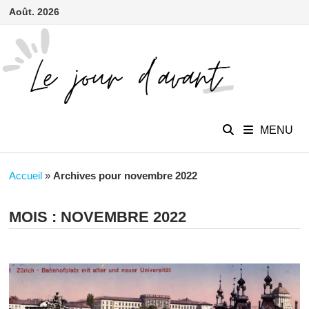
contenu
Passer
Août. 2026
principal
au
contenu
MENU
Accueil
»
Archives pour novembre 2022
MOIS :
NOVEMBRE 2022