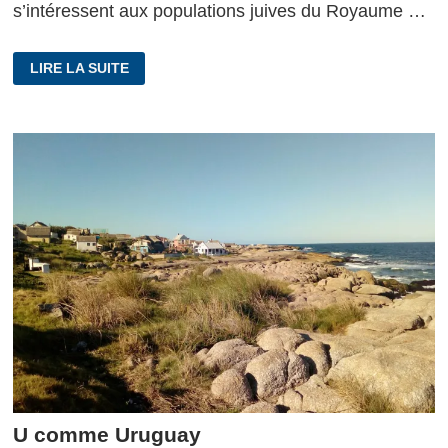
s’intéressent aux populations juives du Royaume …
V
LIRE LA SUITE
COMME
VESZPRÉM
U comme Uruguay