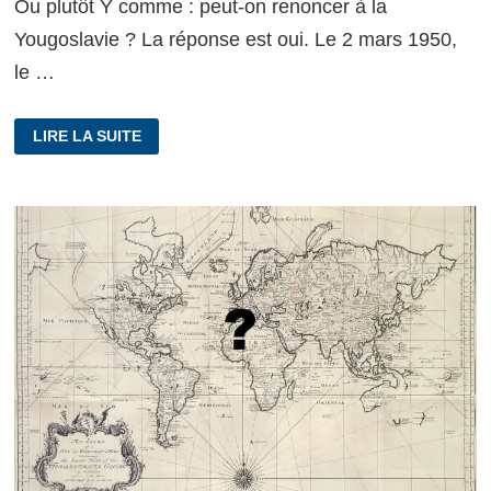
Ou plutôt Y comme : peut-on renoncer à la
Yougoslavie ? La réponse est oui. Le 2 mars 1950,
le …
Y
LIRE LA SUITE
COMME
YOUGOSLAVIE