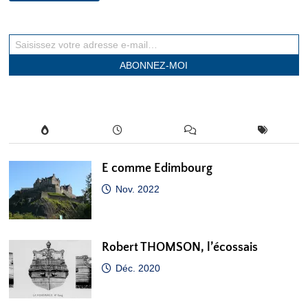
PLUMES
DE
LA
GRANDE
Saisissez votre adresse e-mail…
GUERRE
:
K
ABONNEZ-MOI
COMME
KESSEL
E comme Edimbourg
Nov. 2022
Robert THOMSON, l’écossais
Déc. 2020