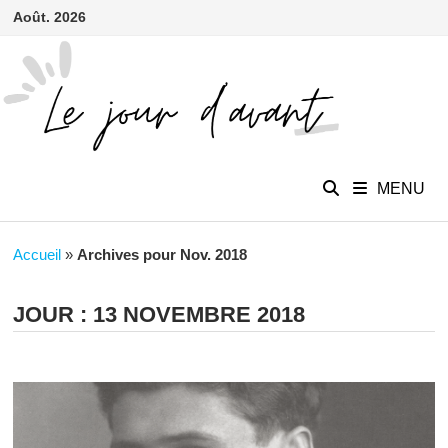
contenu
Passer
Août. 2026
principal
au
contenu
MENU
Accueil
»
Archives pour Nov. 2018
JOUR :
13 NOVEMBRE 2018