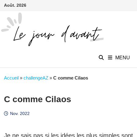
contenu
Passer
Août. 2026
principal
au
contenu
MENU
Accueil
»
challengeAZ
»
C comme Cilaos
C comme Cilaos
Nov. 2022
Je ne sais pas si les idées les plus simples sont