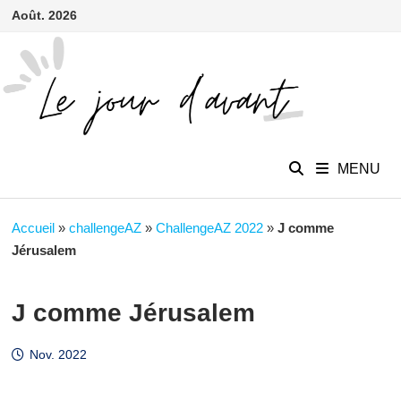
contenu
Passer
Août. 2026
principal
au
contenu
MENU
Accueil
»
challengeAZ
»
ChallengeAZ 2022
»
J comme
Jérusalem
J comme Jérusalem
Nov. 2022