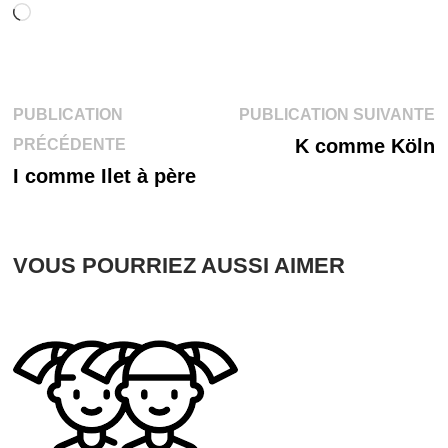
Chargement…
Navigation
P
PUBLICATION
PUBLICATION SUIVANTE
Publication
s
K comme Köln
PRÉCÉDENTE
de
précédente :
I comme Ilet à père
l’article
VOUS POURRIEZ AUSSI AIMER