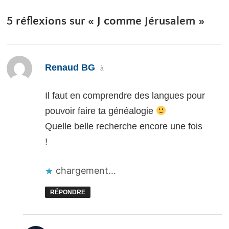
5 réflexions sur «
J comme Jérusalem
»
dit :
Renaud BG
à
Il faut en comprendre des langues pour
pouvoir faire ta généalogie
Quelle belle recherche encore une fois
!
chargement…
RÉPONDRE