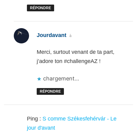
RÉPONDRE
dit :
Jourdavant
à
Merci, surtout venant de ta part,
j’adore ton #challengeAZ !
chargement…
RÉPONDRE
Ping :
S comme Székesfehérvár - Le
jour d'avant