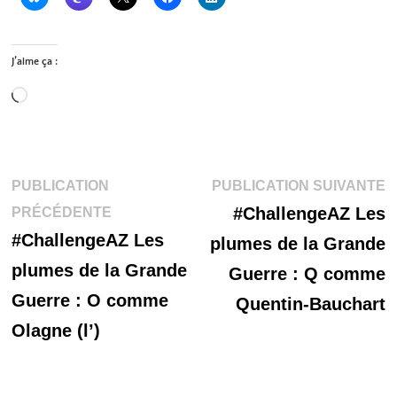
J’aime ça :
Chargement…
Navigation
P
PUBLICATION
PUBLICATION SUIVANTE
Publication
s
#ChallengeAZ Les
PRÉCÉDENTE
de
précédente :
#ChallengeAZ Les
plumes de la Grande
l’article
plumes de la Grande
Guerre : Q comme
Guerre : O comme
Quentin-Bauchart
Olagne (l’)