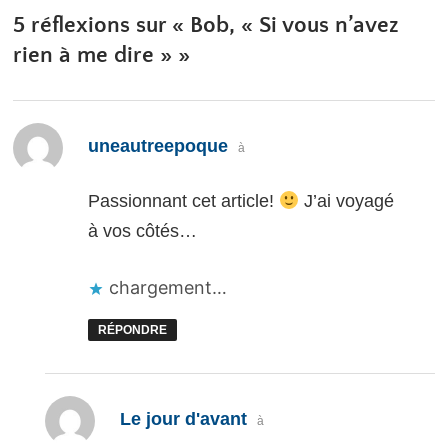
5 réflexions sur «
Bob, « Si vous n’avez
rien à me dire »
»
dit :
uneautreepoque
à
Passionnant cet article!
J’ai voyagé
à vos côtés…
chargement…
RÉPONDRE
dit :
Le jour d'avant
à