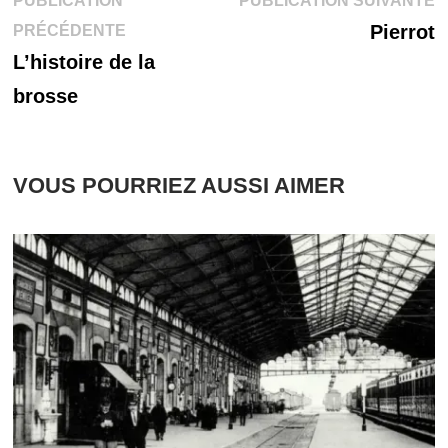
Navigation
PUBLICATION
PUBLICATION SUIVANTE
Publication
s
Pierrot
PRÉCÉDENTE
de
précédente :
L’histoire de la
l’article
brosse
VOUS POURRIEZ AUSSI AIMER