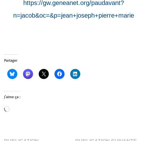
https://gw.geneanet.org/paudavant?
n=jacob&oc=&p=jean+joseph+pierre+marie
Partager
J’aime ça :
Chargement…
P