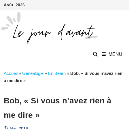
contenu
Passer
Août. 2026
principal
au
contenu
MENU
Accueil
»
Généalogie
»
En Béarn
»
Bob, « Si vous n’avez rien
à me dire »
Bob, « Si vous n’avez rien à
me dire »
Mar. 2016