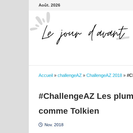
contenu
Passer
Août. 2026
principal
au
contenu
Accueil
»
challengeAZ
»
ChallengeAZ 2018
»
#C
#ChallengeAZ Les plume
comme Tolkien
Nov. 2018