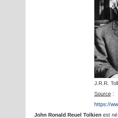
J.R.R. Tol
Source
:
https://w
John Ronald Reuel Tolkien
est né