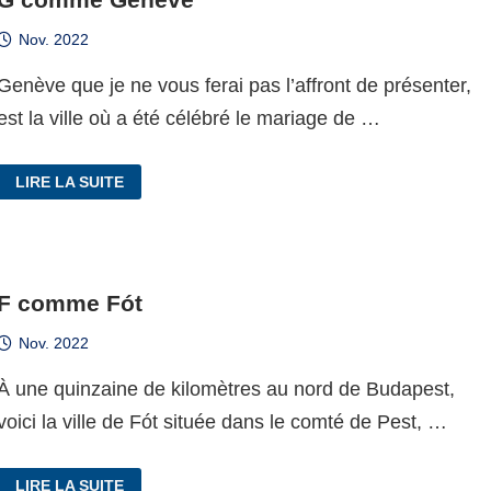
Nov. 2022
Genève que je ne vous ferai pas l’affront de présenter,
est la ville où a été célébré le mariage de …
G
LIRE LA SUITE
COMME
GENÈVE
F comme Fót
Nov. 2022
À une quinzaine de kilomètres au nord de Budapest,
voici la ville de Fót située dans le comté de Pest, …
F
LIRE LA SUITE
COMME