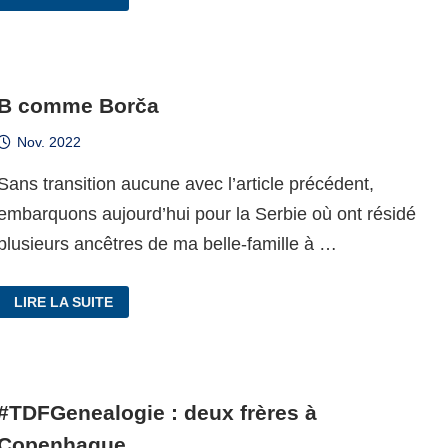
FÓT
B comme Borča
Nov. 2022
Sans transition aucune avec l’article précédent,
embarquons aujourd’hui pour la Serbie où ont résidé
plusieurs ancêtres de ma belle-famille à …
B
LIRE LA SUITE
COMME
BORČA
#TDFGenealogie : deux frères à
Copenhague