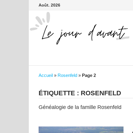
contenu
Passer
Août. 2026
principal
au
contenu
Accueil
»
Rosenfeld
»
Page 2
ÉTIQUETTE :
ROSENFELD
Généalogie de la famille Rosenfeld